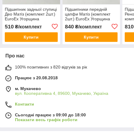
Підшипник задньої ступиці
Підшипники передній
Підш
Део Матіз (комплект 2шт.)
цапфи Матіз (комплект
Рено
EuroEx Угорщина
2шт.) EuroEx Угорщина
комп
Уго
510
840
810
₴/комплект
₴/комплект
Купити
Купити
Про нас
100% позитивних з 820 відгуків за рік
Працює з 20.08.2018
м. Мукачево
вул. Кооперативна 4, 89600, Мукачево, Україна
Контакти
Сьогодні працює з 09:00 до 18:00
Показати весь графік роботи