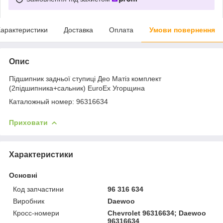
арактеристики
Доставка
Оплата
Умови повернення
Опис
Підшипник задньої ступиці Део Матіз комплект
(2підшипника+сальник) EuroEx Угорщина
Каталожный номер: 96316634
Приховати
Характеристики
Основні
Код запчастини
96 316 634
Виробник
Daewoo
Кросс-номери
Chevrolet 96316634; Daewoo
96316634