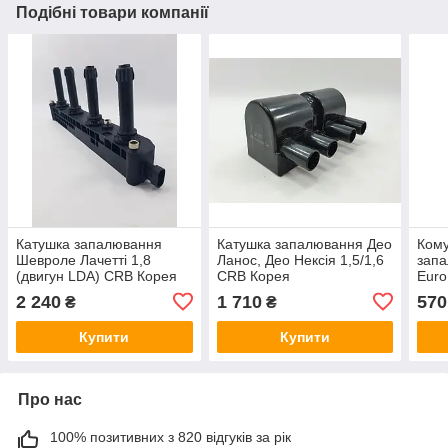
Подібні товари компанії
Катушка запалювання
Катушка запалювання Део
Кому
Шевроле Лачетті 1,8
Ланос, Део Нексія 1,5/1,6
запа
(двигун LDA) CRB Корея
CRB Корея
Euro
2 240
1 710
570
₴
₴
Купити
Купити
Про нас
100% позитивних з 820 відгуків за рік