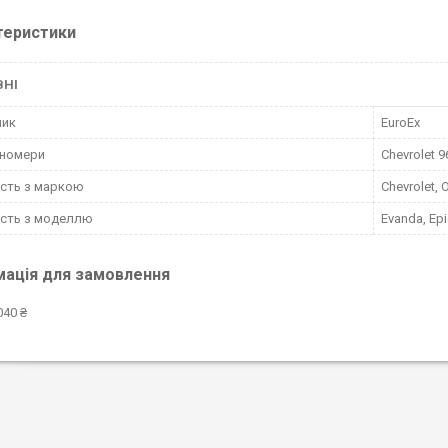
теристики
ВНІ
ник
EuroEx
-номери
Chevrolet 
ість з маркою
Chevrolet, 
ість з моделлю
Evanda, Epi
мація для замовлення
040 ₴