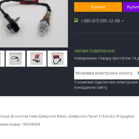
Купити
Купит
+380 (67) 585-12-86
повернення товару протягом 14 
У компанії підключені електронні
покидаючи сайту.
зонд 4х контактний Шевроле Авео, Шевроле Лачетті EuroEx Угорщина
ний номер: 96394004