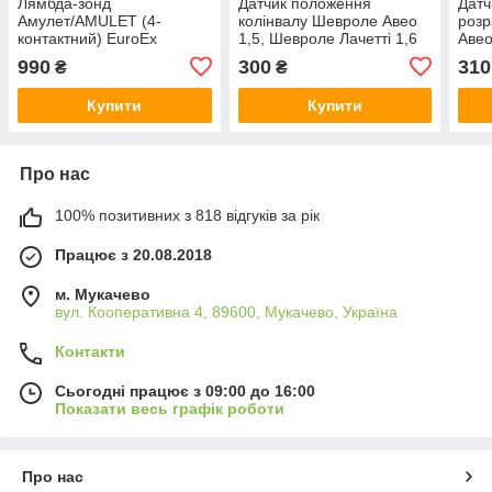
Лямбда-зонд
Датчик положення
Датч
Амулет/AMULET (4-
колінвалу Шевроле Авео
роз
контактний) EuroEx
1,5, Шевроле Лачетті 1,6
Авео
Угорщина
EuroEx Угорщина
Euro
990
300
310
₴
₴
Купити
Купити
Про нас
100% позитивних з 818 відгуків за рік
Працює з 20.08.2018
м. Мукачево
вул. Кооперативна 4, 89600, Мукачево, Україна
Контакти
Сьогодні працює з 09:00 до 16:00
Показати весь графік роботи
Про нас