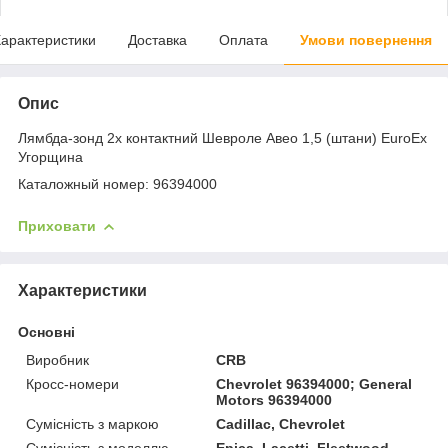
арактеристики
Доставка
Оплата
Умови повернення
Опис
Лямбда-зонд 2х контактний Шевроле Авео 1,5 (штани) EuroEx
Угорщина
Каталожный номер: 96394000
Приховати
Характеристики
Основні
Виробник
CRB
Кросс-номери
Chevrolet 96394000; General
Motors 96394000
Сумісність з маркою
Cadillac, Chevrolet
Сумісність з моделлю
Epica, Lacetti, Fleetwood,