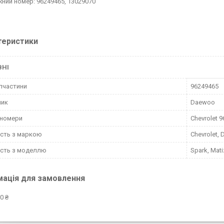
ний номер: 96249465, 13029070
теристики
ВНІ
пчастини
96249465
ник
Daewoo
-номери
Chevrolet 
ість з маркою
Chevrolet,
ість з моделлю
Spark, Mati
мація для замовлення
0 ₴