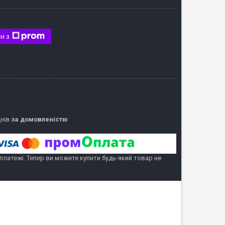
и з
днів
за домовленістю
 платежі. Тепер ви можете купити будь-який товар не