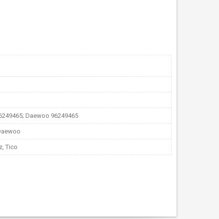
96249465; Daewoo 96249465
 Daewoo
z, Tico