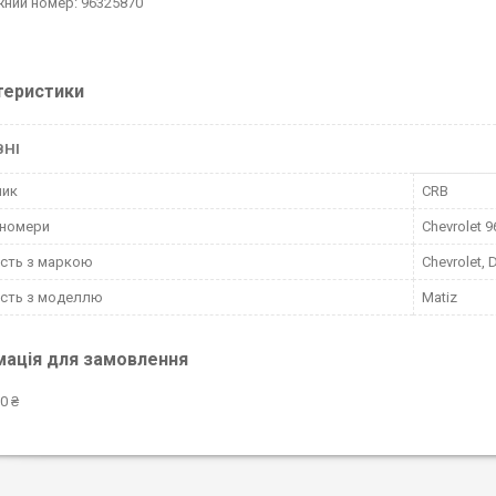
ний номер: 96325870
теристики
ВНІ
ник
CRB
-номери
Chevrolet 
ість з маркою
Chevrolet,
ість з моделлю
Matiz
мація для замовлення
0 ₴