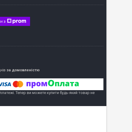
и з
днів
за домовленістю
 платежі. Тепер ви можете купити будь-який товар не