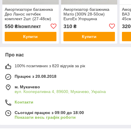
Амортизатори багажника
Амортизатор багажника
Амор
Део Ланос хетчбек
Матіз (300N 28-50см)
ВАЗ 
комплект 2шт. (27-48см)
EuroEx Угорщина
45см
EuroEx Угорщина
550
310
320
₴/комплект
₴
Купити
Купити
Про нас
100% позитивних з 820 відгуків за рік
Працює з 20.08.2018
м. Мукачево
вул. Кооперативна 4, 89600, Мукачево, Україна
Контакти
Сьогодні працює з 09:00 до 18:00
Показати весь графік роботи