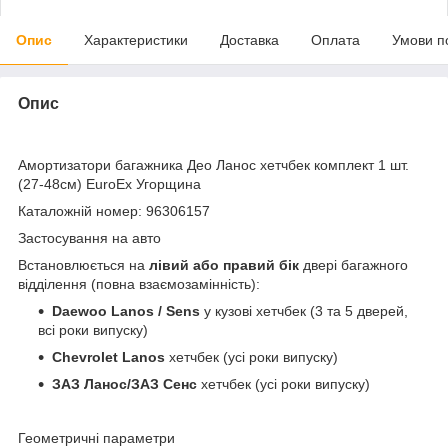
Опис
Характеристики
Доставка
Оплата
Умови п
Опис
Амортизатори багажника Део Ланос хетчбек комплект 1 шт.
(27-48см) EuroEx Угорщина
Каталожній номер: 96306157
Застосування на авто
Встановлюється на
лівий або правий бік
двері багажного
відділення (повна взаємозамінність):
Daewoo Lanos / Sens
у кузові хетчбек (3 та 5 дверей,
всі роки випуску)
Chevrolet Lanos
хетчбек (усі роки випуску)
ЗАЗ Ланос/ЗАЗ Сенс
хетчбек (усі роки випуску)
Геометричні параметри