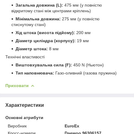
Загальна довжина (L):
475 мм (у повністю
відкритому стані між центрами кріплень)
Мінімальна довжина:
275 мм (у повністю
стиснутому стані)
Хід штока (висота підйому):
200 мм
Діаметр циліндра (корпусу):
19 мм
Діаметр штока:
8 мм
Технічні властивості
Виштовхувальна сила (F):
450 N (Ньютон)
Тип наповнювача:
Газо-оливний (газова пружина)
Приховати
Характеристики
Основні атрибути
Виробник
EuroEx
Кросс-номери
Daewoo 96306157