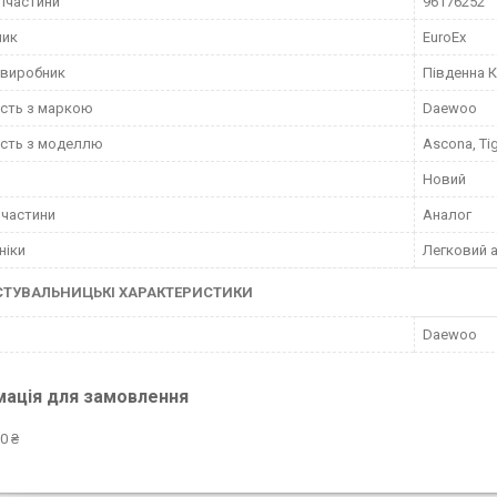
пчастини
96176252
ник
EuroEx
 виробник
Південна 
ість з маркою
Daewoo
ість з моделлю
Ascona, Tig
Новий
пчастини
Аналог
ніки
Легковий 
СТУВАЛЬНИЦЬКІ ХАРАКТЕРИСТИКИ
Daewoo
мація для замовлення
0 ₴