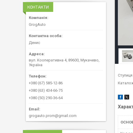
КОНТАКТИ
GrogAuto
Денис
вул. Кооперативна 4, 89600, Мукачево,
Україна
Ступиця
+380 (67) 585-12-86
Каталож
+380 (63) 434-66-75
+380 (50) 290-36-64
Харак
grogauto.prom@gmail.com
ОСНОВ