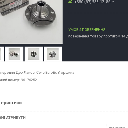
+380 (67) 585-12-86
повернення товару протягом 14 
 передня Део Ланос, Сенс EuroEx Угорщина
ний номер: 96176252
теристики
НІ АТРИБУТИ