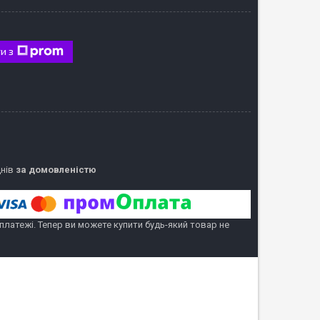
и з
днів
за домовленістю
 платежі. Тепер ви можете купити будь-який товар не