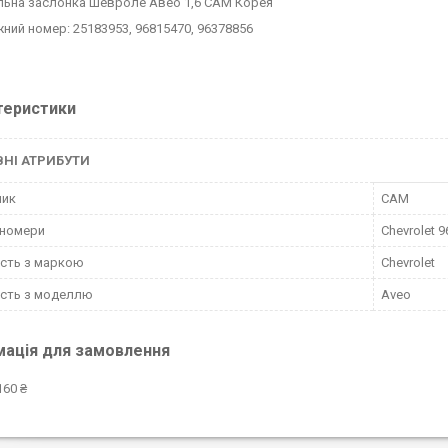
ьна заслонка Шевроле Авео 1,6 CAM Корея
ний номер: 25183953, 96815470, 96378856
теристики
НІ АТРИБУТИ
ник
CAM
-номери
Chevrolet 
ість з маркою
Chevrolet
ість з моделлю
Aveo
мація для замовлення
160 ₴