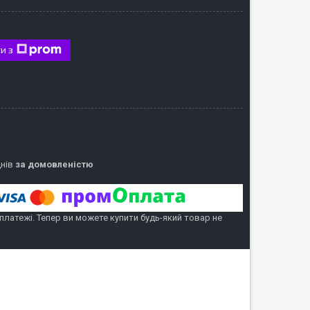
и з
днів
за домовленістю
 платежі. Тепер ви можете купити будь-який товар не