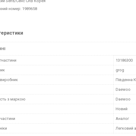
кий Sens/Сенс CRB Корея
ний номер: 1989658
теристики
ВНІ
пчастини
13186300
ник
grog
 виробник
Південна 
Daewoo
ість з маркою
Daewoo
Новий
пчастини
Аналог
ніки
Легковий 