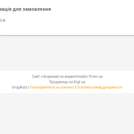
мація для замовлення
0 ₴
Сайт створений на маркетплейсі
Prom.ua
Продавець на Bigl.ua
GrogAuto |
Поскаржитися на контент
|
Політика конфіденційності