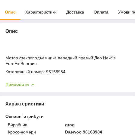
Опис
Характеристики
Доставка
Оплата
Умови п
Опис
Мотор стеклоподъёмника передний правый Део Нексія
EuroEx Венгрия
Каталожный номер: 96168984
Приховати
Характеристики
Основні атрибути
Виробник
grog
Кросс-номери
Daewoo 96168984