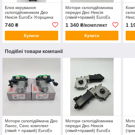
Блок керування
Мотори склопідйомника
Комп
склопідйомником Део
передні Део Нексія
скло
Нексія EuroEx Угорщина
(лівий+правий) EuroEx
Нек
96179137 забезпечує
Угорщина
740
1 340
1 1
₴
₴/комплект
чіткий огляд і надійний
захист від негоди
Купити
Купити
Подібні товари компанії
Мотори склопідіймача Део
Мотори склопідйомника
Мото
Ланос, Сенс комплект
передні Део Нексія
Лано
(лівий + правий) EuroEx
(лівий+правий) EuroEx
(три