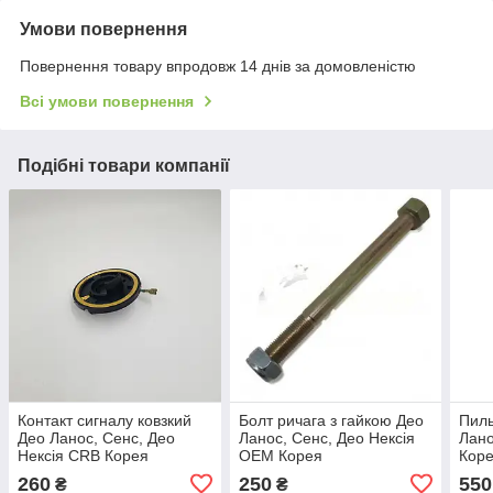
Умови повернення
Повернення товару впродовж 14 днів за домовленістю
Всі умови повернення
Подібні товари компанії
Контакт сигналу ковзкий
Болт ричага з гайкою Део
Пиль
Део Ланос, Сенс, Део
Ланос, Сенс, Део Нексія
Лано
Нексія CRB Корея
OEM Корея
Кор
260
250
550
₴
₴