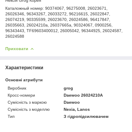
Нексія Grog Корея
Каталожный номер: 90374067, 96275008, 26023671,
26026346, 96343267, 26033272, 96216615, 26022847,
26074219, 90335599, 26023670, 26024586, 96417847,
26035663, 26024210a, 26037665a, 90324067, 0900256,
96343443, TF69603400012, 26005042, 96344925, 26024587,
26024588
Приховати
Характеристики
Основні атрибути
Виробник
grog
Кросс-номери
Daewoo 26024210A
Сумісність з маркою
Daewoo
Сумісність з моделлю
Nexia, Lanos
Тип
З гідропідсилювачем