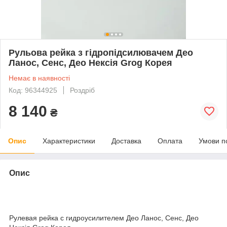
Рульова рейка з гідропідсилювачем Део
Ланос, Сенс, Део Нексія Grog Корея
Немає в наявності
Код: 96344925
Роздріб
8 140
₴
Опис
Характеристики
Доставка
Оплата
Умови п
Опис
Рулевая рейка с гидроусилителем Део Ланос, Сенс, Део