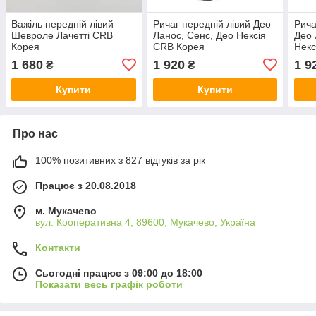
Важіль передній лівий
Ричаг передній лівий Део
Рича
Шевроле Лачетті CRB
Ланос, Сенс, Део Нексія
Део 
Корея
CRB Корея
Некс
1 680
1 920
1 9
₴
₴
Купити
Купити
Про нас
100% позитивних з 827 відгуків за рік
Працює з 20.08.2018
м. Мукачево
вул. Кооперативна 4, 89600, Мукачево, Україна
Контакти
Сьогодні працює з 09:00 до 18:00
Показати весь графік роботи