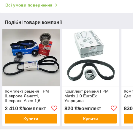
Всі умови повернення
Подібні товари компанії
Комплект ременя ГРМ
Комплект ременя ГРМ
Ком
Шевроле Лачетті,
Матіз 1.0 EuroEx
Део 
Шевроле Авео 1,6
Угорщина
(комплект з ременем
2 410
820
830
₴/комплект
₴/комплект
генератора) CRB Корея
Купити
Купити