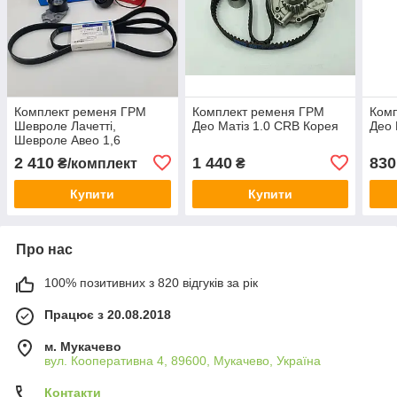
Комплект ременя ГРМ
Комплект ременя ГРМ
Ком
Шевроле Лачетті,
Део Матіз 1.0 CRB Корея
Део 
Шевроле Авео 1,6
(комплект з ременем
2 410
1 440
830
₴/комплект
₴
генератора) CRB Корея
Купити
Купити
Про нас
100% позитивних з 820 відгуків за рік
Працює з 20.08.2018
м. Мукачево
вул. Кооперативна 4, 89600, Мукачево, Україна
Контакти