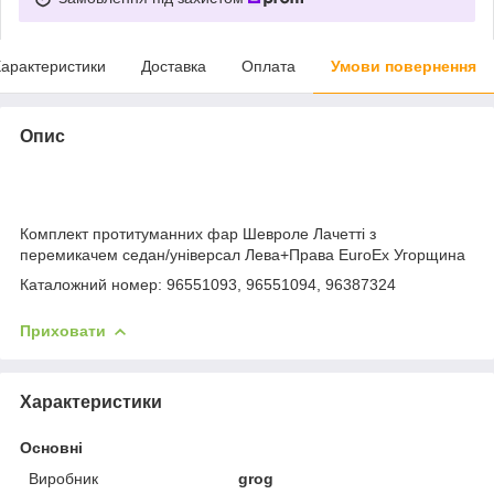
арактеристики
Доставка
Оплата
Умови повернення
Опис
Комплект протитуманних фар Шевроле Лачетті з
перемикачем седан/універсал Лева+Права EuroEx Угорщина
Каталожний номер: 96551093, 96551094, 96387324
Приховати
Характеристики
Основні
Виробник
grog