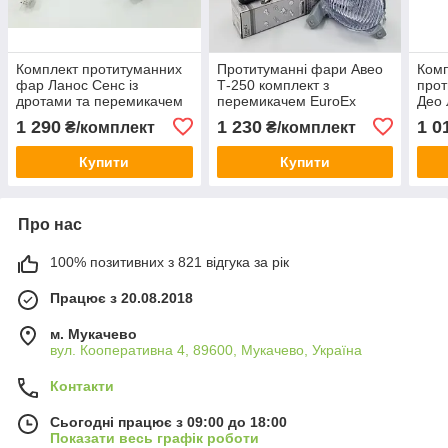
Комплект протитуманних
Протитуманні фари Авео
Ком
фар Ланос Сенс із
Т-250 комплект з
прот
дротами та перемикачем
перемикачем EuroEx
Део 
EuroEx Угорщина
Угорщина
пер
1 290
1 230
1 0
₴/комплект
₴/комплект
96452968 grog Lanos
Уго
заводські допуски за
Купити
Купити
розмірами
Про нас
100% позитивних з 821 відгука за рік
Працює з 20.08.2018
м. Мукачево
вул. Кооперативна 4, 89600, Мукачево, Україна
Контакти
Сьогодні працює з 09:00 до 18:00
Показати весь графік роботи