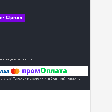
и з
днів
за домовленістю
 платежі. Тепер ви можете купити будь-який товар не