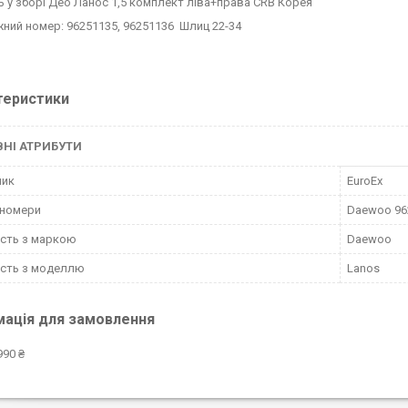
ь у зборі Део Ланос 1,5 комплект ліва+права CRB Корея
ний номер: 96251135, 96251136 Шлиц 22-34
теристики
НІ АТРИБУТИ
ник
EuroEx
-номери
Daewoo 96
ість з маркою
Daewoo
ість з моделлю
Lanos
мація для замовлення
990 ₴