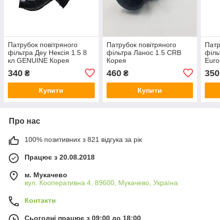
Патрубок повітряного
Патрубок повітряного
Патр
фільтра Деу Нексія 1.5 8
фільтра Ланос 1.5 CRB
філь
кл GENUINE Корея
Корея
Euro
96143380
340
460
350
₴
₴
Купити
Купити
Про нас
100% позитивних з 821 відгука за рік
Працює з 20.08.2018
м. Мукачево
вул. Кооперативна 4, 89600, Мукачево, Україна
Контакти
Сьогодні працює з 09:00 до 18:00