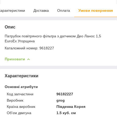
арактеристики
Доставка
Оплата
Умови повернення
Опис
Патрубок повітряного фільтра з датчиком Део Ланос 1,5
EuroEx Угорщина
Каталожний номер: 9618227
Приховати
Характеристики
Основні атрибути
Код запчастини
96182227
Виробник
grog
Країна виробник
Південна Корея
Об'єм двигуна
1.5 куб. см