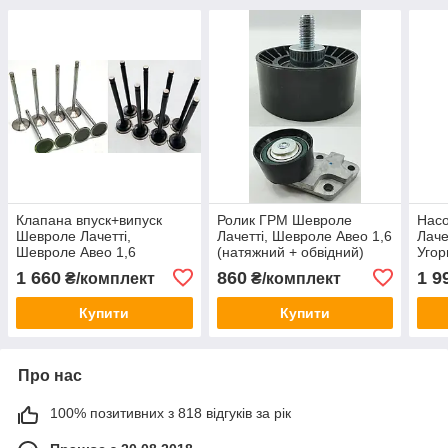
Клапана впуск+випуск
Ролик ГРМ Шевроле
Нас
Шевроле Лачетті,
Лачетті, Шевроле Авео 1,6
Лаче
Шевроле Авео 1,6
(натяжний + обвідний)
Уго
(8впуск+8випуск) CRB
CRB Корея
1 660
860
1 9
₴/комплект
₴/комплект
Корея
Купити
Купити
Про нас
100% позитивних з 818 відгуків за рік