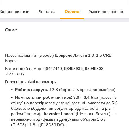
Характеристики
Доставка
Оплата
Умови повернення
Опис
Насос паливний (в зборі) Шевроле Лачетті 1,8 1.6 CRB
Корея
Каталожний номер: 96447440, 96495939, 95949303,
42353012
Головні технічні параметри
Робоча напруга:
12 В (бортова мережа автомобіля).
Номінальний робочий тиск:
3,0 – 3,4 бар
(насос "в
стінку" на перевірковому стенді здатний видавати до 5-6
барів, але вбудований регулятор відсікає його на рівні
робочої норми).
hevrolet Lacetti
(Шевроле Лачетті) —
переважно модифікації з двигунами об'ємом 1.6 л
(F16D3) і 1.8 л (F18D3/LDA).