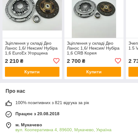
Зціплення у складі Део
Зціплення у складі Део
Зчеп
Ланос 1,6/ Нексия/ Нубіра
Ланос 1,6/ Нексия/ Нубіра
1.5 
1,6 EuroEx Угорщина
1,6 CRB Корея
2 210
2 700
2 7
₴
₴
Купити
Купити
Про нас
100% позитивних з 821 відгука за рік
Працює з 20.08.2018
м. Мукачево
вул. Кооперативна 4, 89600, Мукачево, Україна