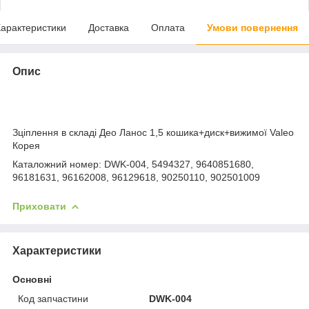
арактеристики
Доставка
Оплата
Умови повернення
Опис
Зціплення в складі Део Ланос 1,5 кошика+диск+вижимої Valeo
Корея
Каталожний номер: DWK-004, 5494327, 9640851680,
96181631, 96162008, 96129618, 90250110, 902501009
Приховати
Характеристики
Основні
Код запчастини
DWK-004