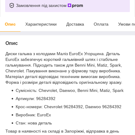
Замовлення під захистом
Опис
Характеристики
Доставка
Оплата
Умови п
Опис
Диски гальма з колодами Маліз EuroEx Угорщина. Деталь
EuroEx забезпечує короткий гальмівний шлях і стабільне
гальмування. Підходить також для Benni Mini, Matiz, Spark,
Chevrolet. Пакування виконане у фірмову тару виробника.
Матеріал деталі відповідає технічним вимогам виробника.
Форма і розміри деталі відповідають оригінальному зразку.
Сумісність: Chevrolet, Daewoo, Benni Mini, Matiz, Spark
Артикули: 96284392
Крос-номери: Chevrolet 96284392, Daewoo 96284392
Виробник: EuroEx
Стан: нова деталь
Товар в наявності на складі в Запоріжжі, відправка в день