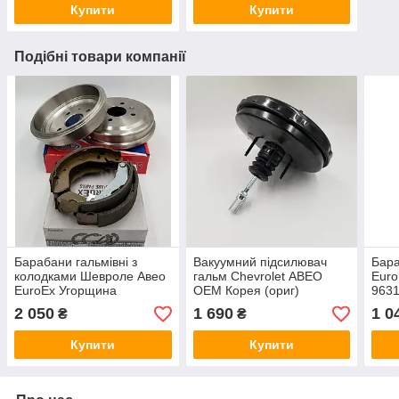
Купити
Купити
Подібні товари компанії
Барабани гальмівні з
Вакуумний підсилювач
Бара
колодками Шевроле Авео
гальм Chevrolet АВЕО
Euro
EuroEx Угорщина
OEM Корея (ориг)
9631
96470999 забезпечує
96473001 забезпечує
коро
2 050
1 690
1 0
₴
₴
короткий гальмівний шлях
короткий гальмівний шлях
і ст
і стабільне гальмування
і стабільне гальмування
Mati
Купити
Купити