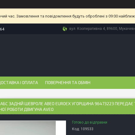
очий час. Замовлення та повідомлення будуть оброблені з 09:00 найближч
вул. Кооперативна 4, 89600, Мукачево
-64
ОСТАВКА І ОПЛАТА
ПОВЕРНЕННЯ ТА ОБМІН
АБС ЗАДНІЙ ШЕВРОЛЕ АВЕО EUROEX УГОРЩИНА 96473223 ПЕРЕДАЄ
НОЇ РОБОТИ ДВИГУНА AVEO
Готово до відправки
Код:
109533