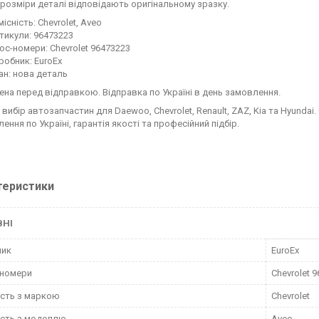
 розміри деталі відповідають оригінальному зразку.
місність: Chevrolet, Aveo
тикули: 96473223
ос-номери: Chevrolet 96473223
робник: EuroEx
ан: нова деталь
ена перед відправкою. Відправка по Україні в день замовлення.
вибір автозапчастин для Daewoo, Chevrolet, Renault, ZAZ, Kia та Hyundai.
ення по Україні, гарантія якості та професійний підбір.
теристики
ВНІ
ник
EuroEx
-номери
Chevrolet 
ість з маркою
Chevrolet
ість з моделлю
Aveo