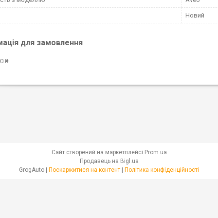
Новий
мація для замовлення
0 ₴
Сайт створений на маркетплейсі
Prom.ua
Продавець на Bigl.ua
GrogAuto |
Поскаржитися на контент
|
Політика конфіденційності