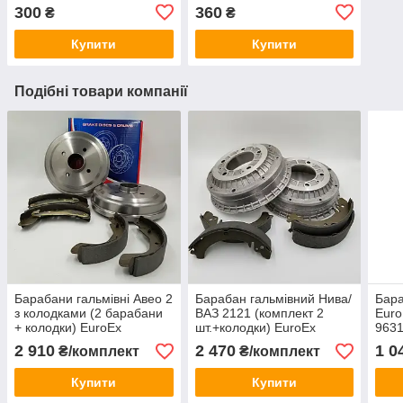
300
360
₴
₴
Купити
Купити
Подібні товари компанії
Барабани гальмівні Авео 2
Барабан гальмівний Нива/
Бара
з колодками (2 барабани
ВАЗ 2121 (комплект 2
Euro
+ колодки) EuroEx
шт.+колодки) EuroEx
9631
Угорщина
Угорщина
коро
2 910
2 470
1 0
₴/комплект
₴/комплект
і ст
Mati
Купити
Купити