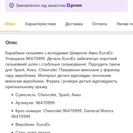
Замовлення під захистом
Опис
Характеристики
Доставка
Оплата
Умови п
Опис
Барабани гальмівні з колодками Шевроле Авео EuroEx
Угорщина 96470999. Деталь EuroEx забезпечує короткий
гальмівний шлях і стабільне гальмування. Підходить також
для Spark, Aveo, Chevrolet. Пакування виконане у фірмову
тару виробника. Матеріал деталі відповідає технічним
вимогам виробника. Форма і розміри деталі відповідають
оригінальному зразку.
Сумісність: Chevrolet, Spark, Aveo
Артикули: 96470999
Крос-номери: Chevrolet 96470999, General Motors
96470999
Виробник: EuroEx
Стан: нова деталь