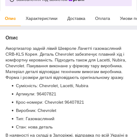
Опис
Характеристики
Доставка
Оплата
Умови п
Опис
Амортизатор задній лівий Шевроле Лачетті газомасляний
CRB-KLS Корея. Деталь Chevrolet забезпечує плавний хід і
комфортну керованість. Підходить також для Lacetti, Nubira,
Chevrolet. Пакування виконане у фірмову тару виробника.
Матеріал деталі відповідає технічним вимогам виробника.
Форма і розміри деталі відповідають оригінальному зразку.
Сумісність: Chevrolet, Lacetti, Nubira
Артикули: 96407821
Крос-номери: Chevrolet 96407821
Виробник: Chevrolet
Тип: Газомасляний
Стан: нова деталь
В наявності на складі в Запоріжжі, відправка по всій Україні в