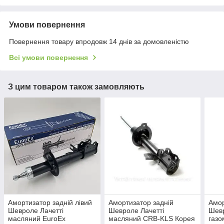
Умови повернення
Повернення товару впродовж 14 днів за домовленістю
Всі умови повернення
З цим товаром також замовляють
Амортизатор задній лівий
Амортизатор задній
Амор
Шевроле Лачетті
Шевроле Лачетті
Шевр
масляний EuroEx
масляний CRB-KLS Корея
газ