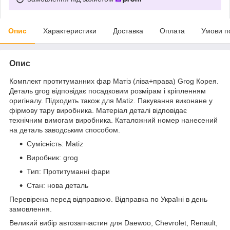
Опис
Характеристики
Доставка
Оплата
Умови п
Опис
Комплект протитуманних фар Матіз (ліва+права) Grog Корея.
Деталь grog відповідає посадковим розмірам і кріпленням
оригіналу. Підходить також для Matiz. Пакування виконане у
фірмову тару виробника. Матеріал деталі відповідає
технічним вимогам виробника. Каталожний номер нанесений
на деталь заводським способом.
Сумісність: Matiz
Виробник: grog
Тип: Протитуманні фари
Стан: нова деталь
Перевірена перед відправкою. Відправка по Україні в день
замовлення.
Великий вибір автозапчастин для Daewoo, Chevrolet, Renault,