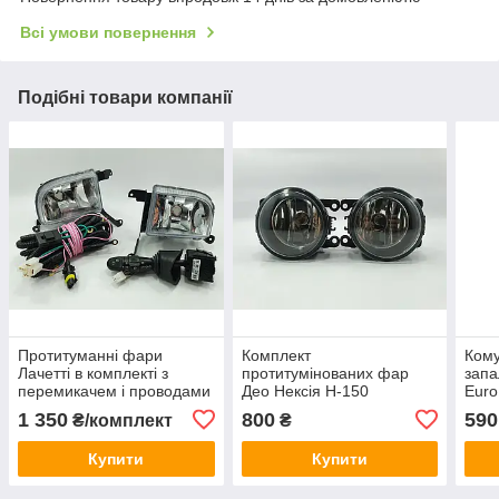
Всі умови повернення
Подібні товари компанії
Протитуманні фари
Комплект
Кому
Лачетті в комплекті з
протитумінованих фар
запа
перемикачем і проводами
Део Нексія Н-150
Euro
Grog Корея Lacetti
(ліва+права) grog Корея
відп
1 350
800
590
₴/комплект
₴
заводські допуски за
розм
розмірами
ориг
Купити
Купити