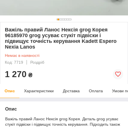
Важіль правий Ланос Нексія grog Корея
96185970 grog усуває стукіт підвіски і
підвищує точність керування Kadett Espero
Nexia Lanos
Немає в наявності
Код: 7719
Роздріб
1 270
₴
Опис
Характеристики
Доставка
Оплата
Умови п
Опис
Важіль правий Ланос Нексія grog Корея. Деталь grog усуває
стукіт підвіски і підвищує точність керування. Підходить також