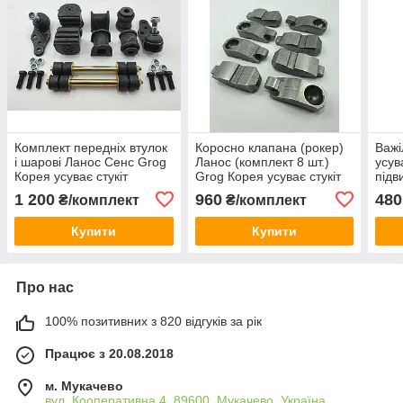
Комплект передніх втулок
Коросно клапана (рокер)
Важі
і шарові Ланос Сенс Grog
Ланос (комплект 8 шт.)
усува
Корея усуває стукіт
Grog Корея усуває стукіт
підв
підвіски і підвищує
клапанів і забезпечує
керу
1 200
960
480
₴/комплект
₴/комплект
точність керування Lanos
рівну роботу Lanos
допу
заводські
заводські допуски
марк
Купити
Купити
Про нас
100% позитивних з 820 відгуків за рік
Працює з 20.08.2018
м. Мукачево
вул. Кооперативна 4, 89600, Мукачево, Україна